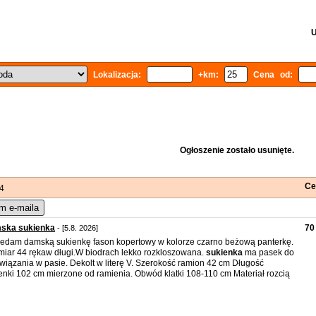
U
Lokalizacja:
+km:
Cena od:
Ogłoszenie zostało usunięte.
Ce
 4
m e-maila
ska sukienka
70 
- [5.8. 2026]
edam damską sukienkę fason kopertowy w kolorze czarno beżową panterkę.
iar 44 rękaw długi.W biodrach lekko rozkloszowana.
sukienka
ma pasek do
wiązania w pasie. Dekolt w literę V. Szerokość ramion 42 cm Długość
enki 102 cm mierzone od ramienia. Obwód klatki 108-110 cm Materiał rozcią