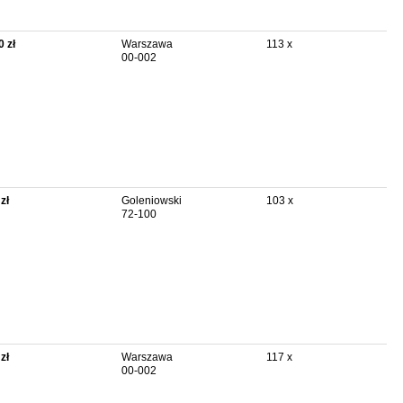
0 zł
Warszawa
113 x
00-002
zł
Goleniowski
103 x
72-100
zł
Warszawa
117 x
00-002