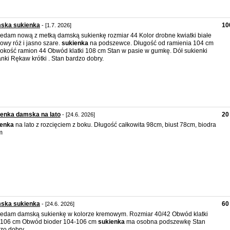
ska sukienka
10
- [1.7. 2026]
edam nową z metką damską sukienkę rozmiar 44 Kolor drobne kwiatki białe
owy róż i jasno szare.
sukienka
na podszewce. Długość od ramienia 104 cm
okość ramion 44 Obwód klatki 108 cm Stan w pasie w gumkę. Dół sukienki
anki Rękaw krótki . Stan bardzo dobry.
enka damska na lato
20 
- [24.6. 2026]
ienka
na lato z rozcięciem z boku. Długość całkowita 98cm, biust 78cm, biodra
m
ska sukienka
60 
- [24.6. 2026]
edam damską sukienkę w kolorze kremowym. Rozmiar 40/42 Obwód klatki
-106 cm Obwód bioder 104-106 cm
sukienka
ma osobna podszewkę Stan
zo dobry.