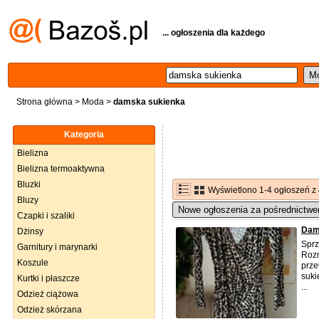
... ogłoszenia dla każdego
Strona główna
>
Moda
>
damska sukienka
Kategoria
Bielizna
Bielizna termoaktywna
Bluzki
Wyświetlono 1-4 ogłoszeń z
Bluzy
Nowe ogłoszenia za pośrednictwe
Czapki i szaliki
Dam
Dżinsy
Sprz
Garnitury i marynarki
Rozm
Koszule
prze
suki
Kurtki i płaszcze
...
Odzież ciążowa
Odzież skórzana