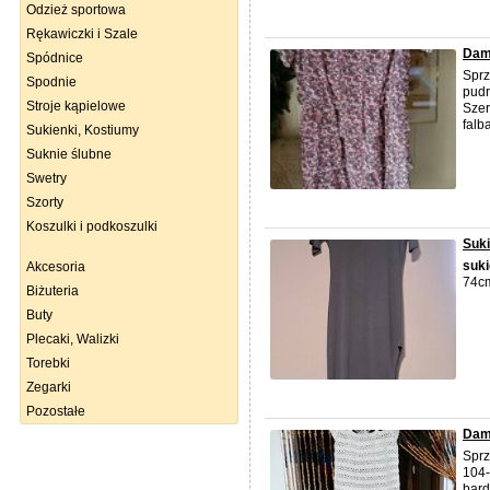
Odzież sportowa
Rękawiczki i Szale
Dam
Spódnice
Sprz
Spodnie
pudr
Stroje kąpielowe
Szer
falb
Sukienki, Kostiumy
Suknie ślubne
Swetry
Szorty
Koszulki i podkoszulki
Suki
suk
Akcesoria
74c
Biżuteria
Buty
Plecaki, Walizki
Torebki
Zegarki
Pozostałe
Dam
Sprz
104
bard