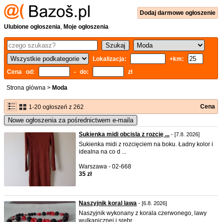
Dodaj
darmowe
ogłoszenie
Ulubione ogłoszenia
,
Moje ogłoszenia
Lokalizacja:
+km:
Cena od:
- do:
zł
Strona główna
>
Moda
Cena
1-20 ogłoszeń z 262
Nowe ogłoszenia za pośrednictwem e-maila
Sukienka midi obcisla z rozcię ...
- [7.8. 2026]
Sukienka midi z rozcięciem na boku. Ładny kolor i
idealna na co d ...
Warszawa - 02-668
35 zł
Naszyjnik koral lawa
- [6.8. 2026]
Naszyjnik wykonany z korala czerwonego, lawy
wulkanicznej i srebr ...