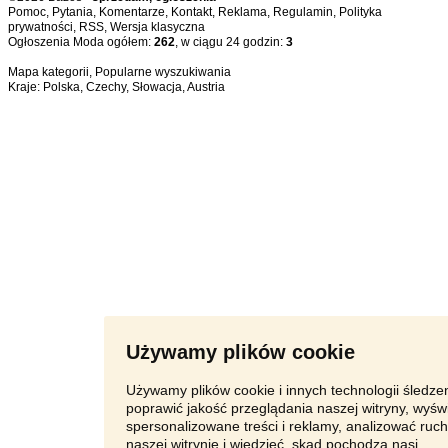
Pomoc
,
Pytania
,
Komentarze
,
Kontakt
,
Reklama
,
Regulamin
,
Polityka
prywatności
,
RSS
,
Ogłoszenia Moda ogółem:
262
, w ciągu 24 godzin:
3
Mapa kategorii
,
Popularne wyszukiwania
Kraje:
Polska
,
Czechy
,
Słowacja
,
Austria
Używamy plików cookie
Używamy plików cookie i innych technologii śledze
poprawić jakość przeglądania naszej witryny, wyświ
spersonalizowane treści i reklamy, analizować ruc
naszej witrynie i wiedzieć, skąd pochodzą nasi