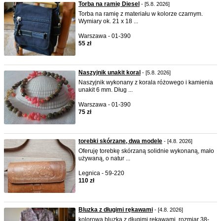
Torba na ramię Diesel
- [5.8. 2026]
Torba na ramię z materiału w kolorze czarnym.
Wymiary ok. 21 x 18 ...
Warszawa - 01-390
55 zł
Naszyjnik unakit koral
- [5.8. 2026]
Naszyjnik wykonany z korala różowego i kamienia
unakit 6 mm. Dług ...
Warszawa - 01-390
75 zł
torebki skórzane, dwa modele
- [4.8. 2026]
Oferuję torebkę skórzaną solidnie wykonaną, mało
używaną, o natur ...
Legnica - 59-220
110 zł
Bluzka z długimi rękawami
- [4.8. 2026]
kolorowa bluzka z długimi rękawami, rozmiar 38-