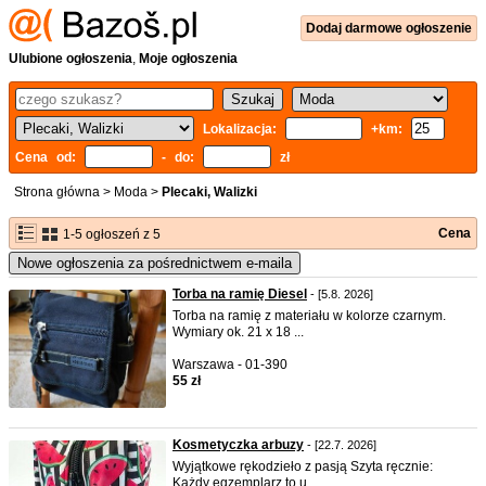
Dodaj
darmowe
ogłoszenie
Ulubione ogłoszenia
,
Moje ogłoszenia
Lokalizacja:
+km:
Cena od:
- do:
zł
Strona główna
>
Moda
>
Plecaki, Walizki
Cena
1-5 ogłoszeń z 5
Nowe ogłoszenia za pośrednictwem e-maila
Torba na ramię Diesel
- [5.8. 2026]
Torba na ramię z materiału w kolorze czarnym.
Wymiary ok. 21 x 18 ...
Warszawa - 01-390
55 zł
Kosmetyczka arbuzy
- [22.7. 2026]
Wyjątkowe rękodzieło z pasją Szyta ręcznie:
Każdy egzemplarz to u ...