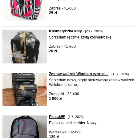
Zabrze - 41-800
25 zł
Kosmetyczka koty
- [20.7. 2026]
Sprzedam ręcznie szytą kosmetyczkę.
Zabrze - 41-800
20 zł
Zestaw walizek Wittchen czarne ...
- [11.7. 2026]
Sprzedam nowy, nigdy nieużywany zestaw walizek
Wittchen (czarne, ...
Zamojski - 22-400
1 000 zł
Plecak🎒
- [1.7. 2026]
Plecak daniel chehter. Nowy.
Warszawa - 02-668
120 zł