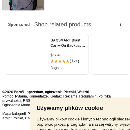
©2026 Bazoš -
sprzedam, ogłoszenia Plecaki, Walizki
Pomoc
,
Pytania
,
Komentarze
,
Kontakt
,
Reklama
,
Regulamin
,
Polityka
prywatności
,
RSS
,
Ogłoszenia Moda ogółem:
263
, w ciągu 24 godzin:
8
Używamy plików cookie
Mapa kategorii
,
Popularne wyszukiwania
Kraje:
Polska
,
Czechy
,
Słowacja
,
Austria
Używamy plików cookie i innych technologii śledze
poprawić jakość przeglądania naszej witryny, wyświ
spersonalizowane treści i reklamy, analizować ruc