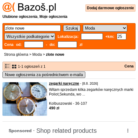
Dodaj
darmowe
ogłoszenie
Ulubione ogłoszenia
,
Moje ogłoszenia
Lokalizacja:
+km:
Cena od:
- do:
zł
Strona główna
>
Moda
>
zlote nowe
Cena
1-1 ogłoszeń z 1
Nowe ogłoszenia za pośrednictwem e-maila
zegarki naręczne
- [8.8. 2026]
Witam sprzedam kilka zegarków naręcznych marki
Poliot,Sekunda, wo ...
Kolbuszowski - 36-107
490 zł